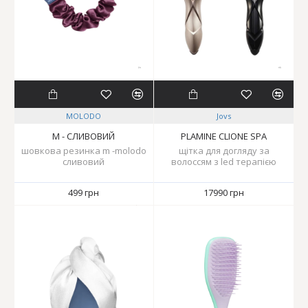
MOLODO
Jovs
M - СЛИВОВИЙ
PLAMINE CLIONE SPA
шовкова резинка m -molodo
щітка для догляду за
сливовий
волоссям з led терапією
499 грн
17990 грн