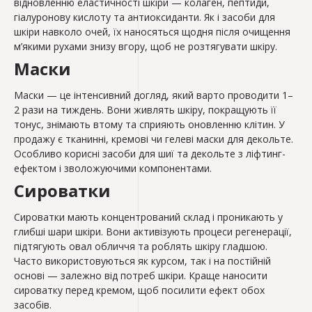
відновленню еластичності шкіри — колаген, пептиди,
гіалуронову кислоту та антиоксиданти. Як і засоби для
шкіри навколо очей, їх наносяться щодня після очищення
м’якими рухами знизу вгору, щоб не розтягувати шкіру.
Маски
Маски — це інтенсивний догляд, який варто проводити 1–
2 рази на тиждень. Вони живлять шкіру, покращують її
тонус, знімають втому та сприяють оновленню клітин. У
продажу є тканинні, кремові чи гелеві маски для декольте.
Особливо корисні засоби для шиї та декольте з ліфтинг-
ефектом і зволожуючими компонентами.
Сироватки
Сироватки мають концентрований склад і проникають у
глибші шари шкіри. Вони активізують процеси регенерації,
підтягують овал обличчя та роблять шкіру гладшою.
Часто використовуються як курсом, так і на постійній
основі — залежно від потреб шкіри. Краще наносити
сироватку перед кремом, щоб посилити ефект обох
засобів.