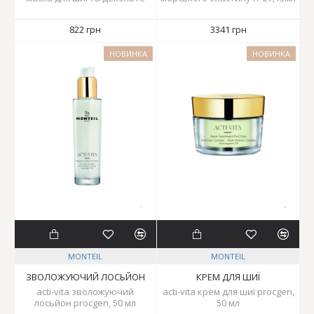
822 грн
3341 грн
НОВИНКА
НОВИНКА
MONTEIL
MONTEIL
ЗВОЛОЖУЮЧИЙ ЛОСЬЙОН
КРЕМ ДЛЯ ШИЇ
acti-vita зволожуючий
acti-vita крем для шиї procgen,
лосьйон procgen, 50 мл
50 мл