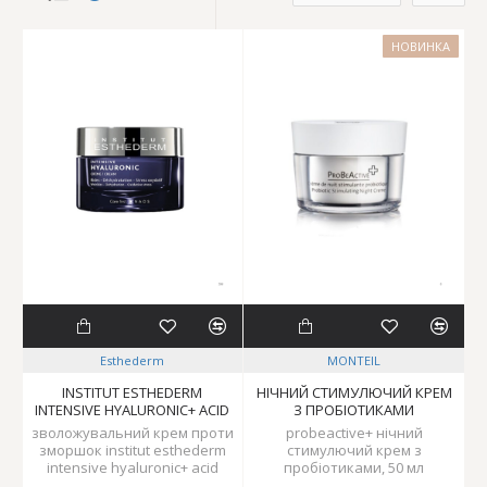
НОВИНКА
Esthederm
MONTEIL
INSTITUT ESTHEDERM
НІЧНИЙ СТИМУЛЮЧИЙ КРЕМ
INTENSIVE HYALURONIC+ ACID
З ПРОБІОТИКАМИ
зволожувальний крем проти
probeactive+ нічний
зморшок institut esthederm
стимулючий крем з
intensive hyaluronic+ acid
пробіотиками, 50 мл