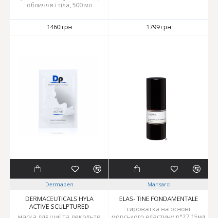
обличчя і тіла, 500 мл
1460 грн
1799 грн
Dermapen
Mansard
DERMACEUTICALS HYLA
ELAS- TINE FONDAMENTALE
ACTIVE SCULPTURED
сироватка на основі
маска для шиї та декольте
морського еластину n°27,15мл