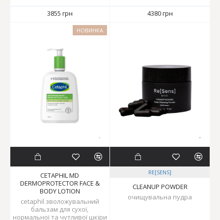
3855 грн
4380 грн
НОВИНКА
RE[SENS]
CETAPHIL MD
DERMOPROTECTOR FACE &
CLEANUP POWDER
BODY LOTION
очищувальна пудра
cetaphil зволожувальний
бальзам для сухої,
нормальної та чутливої шкіри