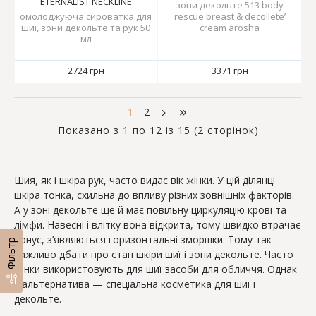
ETERNALIST NECKLINE
зони декольте 513 body
омолоджуюча сироватка для
rescue breast & decollete’
шиї, зони декольте та рук 50
cream arosha
мл
2724 грн
3371 грн
1
2
Показано з 1 по 12 із 15 (2 сторінок)
Шия, як і шкіра рук, часто видає вік жінки. У цій ділянці
шкіра тонка, схильна до впливу різних зовнішніх факторів.
А у зоні декольте ще й має повільну циркуляцію крові та
лімфи. Навесні і влітку вона відкрита, тому швидко втрачає
тонус, з’являються горизонтальні зморшки. Тому так
Фільтр
важливо дбати про стан шкіри шиї і зони декольте. Часто
жінки використовують для шиї засоби для обличчя. Однак
є альтернатива — спеціальна косметика для шиї і
декольте.