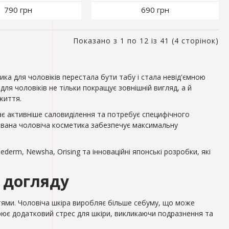
790 грн
690 грн
Показано з 1 по 12 із 41 (4 сторінок)
ка для чоловіків перестала бути табу і стала невід'ємною
я чоловіків не тільки покращує зовнішній вигляд, а й
життя.
має активніше саловиділення та потребує специфічного
зована чоловіча косметика забезпечує максимальну
derm, Newsha, Orising та інноваційні японські розробки, які
 догляду
остями. Чоловіча шкіра виробляє більше себуму, що може
рює додатковий стрес для шкіри, викликаючи подразнення та