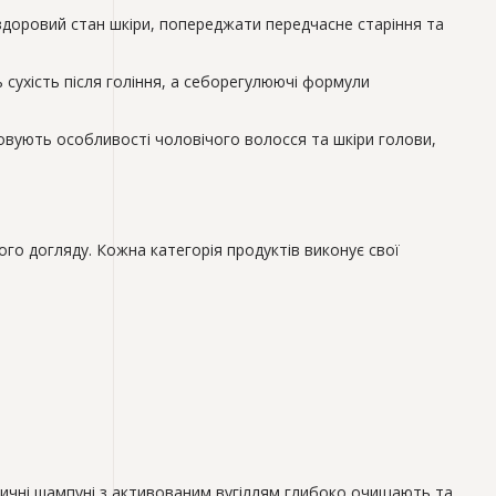
здоровий стан шкіри, попереджати передчасне старіння та
сухість після гоління, а себорегулюючі формули
ховують особливості чоловічого волосся та шкіри голови,
о догляду. Кожна категорія продуктів виконує свої
тичні шампуні з активованим вугіллям глибоко очищають та