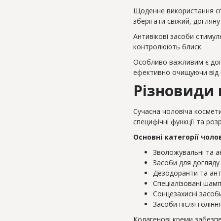
Щоденне використання спе
зберігати свіжий, догляну
Антивікові засоби стимул
контролюють блиск.
Особливо важливим є догл
ефективно очищуючи від н
Різновиди 
Сучасна чоловіча космет
специфічні функції та ро
Основні категорії чоло
Зволожувальні та а
Засоби для догляду
Дезодоранти та ант
Спеціалізовані шамп
Сонцезахисні засоб
Засоби після голінн
Колагенові креми забезпе