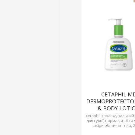
CETAPHIL M
DERMOPROTECTOR
& BODY LOTI
cetaphil зволожувальний
для сухої, нормальної та
шкіри обличчя і тіла, 