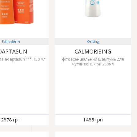
Esthederm
Orising
DAPTASUN
CALMORISING
ла adaptasun***, 150 мл
фітоесенціальний шампунь для
чутливої ​​шкіри,250мл
2878 грн
1485 грн