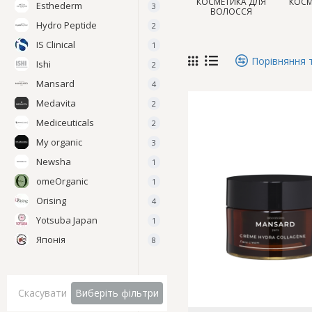
КОСМЕТИКА ДЛЯ
КОСМ
Esthederm
3
ВОЛОССЯ
Hydro Peptide
2
IS Clinical
1
Порівняння 
Ishi
2
Mansard
4
Medavita
2
Mediceuticals
2
My organic
3
Newsha
1
omeOrganic
1
Orising
4
Yotsuba Japan
1
Японія
8
Скасувати
Виберіть фільтри