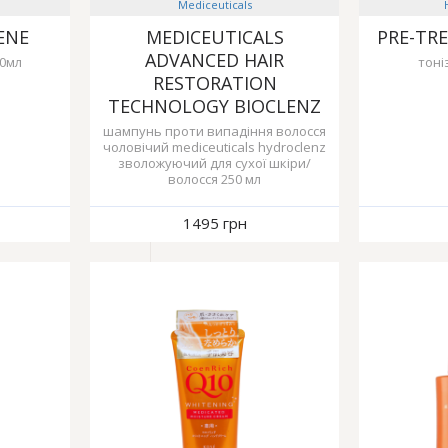
Mediceuticals
ENE
MEDICEUTICALS
PRE-TR
ADVANCED HAIR
50мл
тоні
RESTORATION
TECHNOLOGY BIOCLENZ
шампунь проти випадіння волосся
чоловічий mediceuticals hydroclenz
зволожуючий для сухої шкіри/
волосся 250 мл
1495 грн