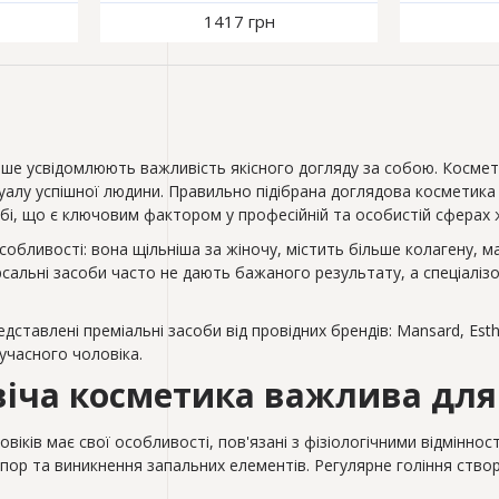
1417 грн
тіше усвідомлюють важливість якісного догляду за собою. Космети
лу успішної людини. Правильно підібрана доглядова косметика дл
обі, що є ключовим фактором у професійній та особистій сферах 
особливості: вона щільніша за жіночу, містить більше колагену, 
рсальні засоби часто не дають бажаного результату, а спеціалі
ставлені преміальні засоби від провідних брендів: Mansard, Esthe
учасного чоловіка.
іча косметика важлива для
овіків має свої особливості, пов'язані з фізіологічними відмінн
пор та виникнення запальних елементів. Регулярне гоління ство