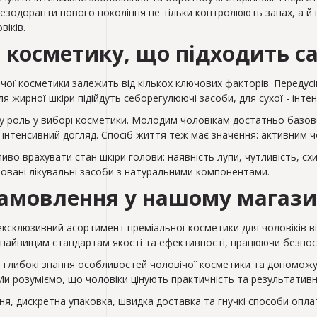
Дезодоранти нового покоління не тільки контролюють запах, а й н
віків.
 косметику, що підходить с
чої косметики залежить від кількох ключових факторів. Передусі
я жирної шкіри підійдуть себорегулюючі засоби, для сухої - інт
ву роль у виборі косметики. Молодим чоловікам достатньо базов
 інтенсивний догляд. Спосіб життя теж має значення: активним ч
во врахувати стан шкіри голови: наявність лупи, чутливість, сх
овані лікувальні засоби з натуральними компонентами.
амовлення у нашому магази
 ексклюзивний асортимент преміальної косметики для чоловіків в
є найвищим стандартам якості та ефективності, працюючи безпо
 глибокі знання особливостей чоловічої косметики та допоможут
Ми розуміємо, що чоловіки цінують практичність та результативн
ня, дискретна упаковка, швидка доставка та гнучкі способи оп