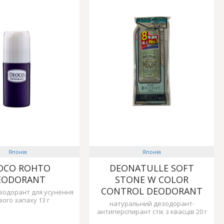
Японія
Японія
OCO ROHTO
DEONATULLE SOFT
EODORANT
STONE W COLOR
CONTROL DEODORANT
езодорант для усунення
вого запаху 13 г
натуральний дезодорант-
антиперспирант стік з квасців 20 г