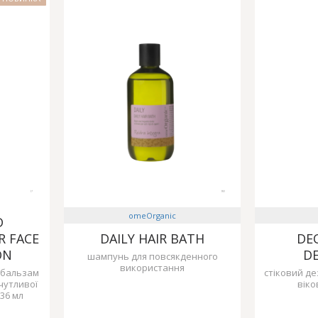
omeOrganic
D
 FACE
DAILY HAIR BATH
DE
ON
D
шампунь для повсякденного
використання
 бальзам
стіковий д
 чутливої
віко
236 мл