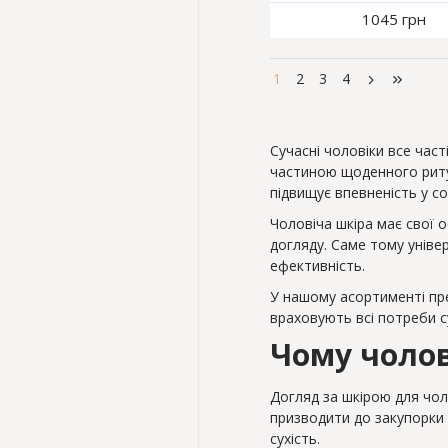
1045 грн
1
2
3
4
Сучасні чоловіки все час
частиною щоденного ритуа
підвищує впевненість у с
Чоловіча шкіра має свої 
догляду. Саме тому уніве
ефективність.
У нашому асортименті пред
враховують всі потреби с
Чому чолов
Догляд за шкірою для чол
призводити до закупорки 
сухість.