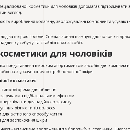
ціалізованої косметики для чоловіків допомагає підтримувати 
тий вигляд.
юють вироблення колагену, зволожувальні компоненти усувають 
яд за шкірою голови. Спеціалізовані шампуні для чоловіків вра
адлишку себуму та стайлінгових засобів.
косметики для чоловіків
ика представлена широким асортиментом засобів для комплексног
зроблена з урахуванням потреб чоловічої шкіри.
вічої косметики:
нтивікові креми для обличчя
 за руками з відбілювальним ефектом
иперспіранти для надійного захисту
уні для різних типів волосся
и для активного способу життя
я для заспокоєння шкіри
чують інтенсивне зволоження та боротьбу зі старінням. Енерге