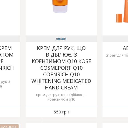
Японія
КРЕМ
КРЕМ ДЛЯ РУК, ЩО
A
МАТОМ
ВІДБІЛЮЄ, З
спрей для ті
SE
КОЕНЗИМОМ Q10 KOSE
NRICH
COSMEPORT Q10
COENRICH Q10
WHITENING MEDICATED
 рук з
а
HAND CREAM
крем для рук, що відбілює, з
коензимом q10
650 грн
НОВИНКА