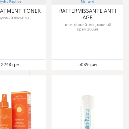
Hydro Peptide
Mansard
EATMENT TONER
RAFFERMISSANTE ANTI
AGE
зуючий лосьйон
антивіковий зміцнюючий
крем,200мл
2248 грн
5089 грн