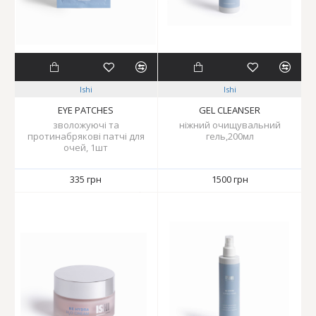
Ishi
Ishi
EYE PATCHES
GEL CLEANSER
зволожуючі та
ніжний очищувальний
протинабрякові патчі для
гель,200мл
очей, 1шт
335 грн
1500 грн