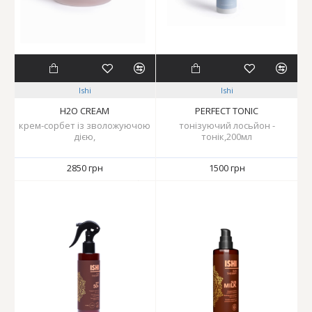
Ishi
Ishi
H2O CREAM
PERFECT TONIC
крем-сорбет із зволожуючою
тонізуючий лосьйон -
дією,
тонік,200мл
2850 грн
1500 грн