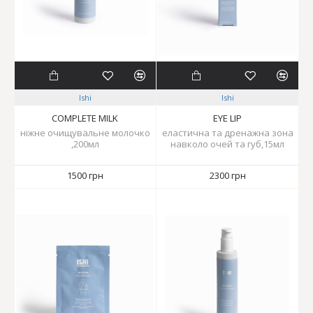
Ishi
Ishi
COMPLETE MILK
EYE LIP
ніжне очищувальне молочко
еластична та дренажна зона
,200мл
навколо очей та губ,15мл
1500 грн
2300 грн