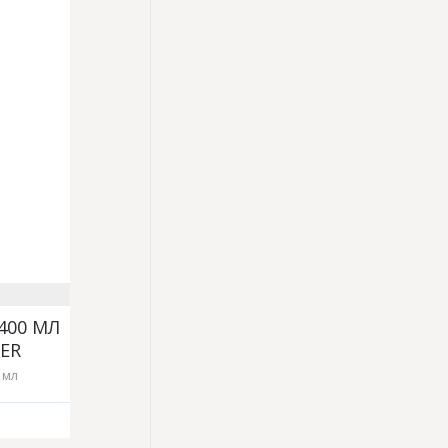
400 МЛ
ER
 мл