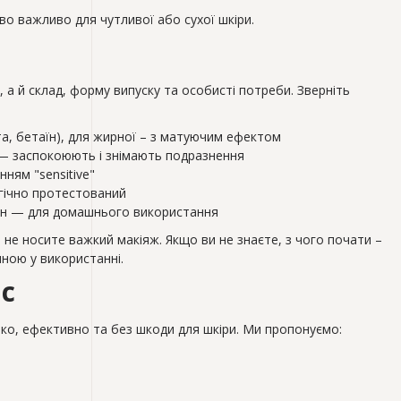
во важливо для чутливої або сухої шкіри.
 а й склад, форму випуску та особисті потреби. Зверніть
та, бетаїн), для жирної – з матуючим ефектом
 — заспокоюють і знімають подразнення
нням "sensitive"
огічно протестований
акон — для домашнього використання
е носите важкий макіяж. Якщо ви не знаєте, з чого почати –
ною у використанні.
ас
’яко, ефективно та без шкоди для шкіри. Ми пропонуємо: