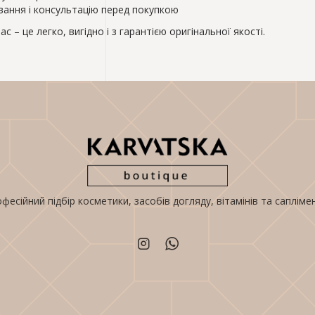
вання і консультацію перед покупкою
с – це легко, вигідно і з гарантією оригінальної якості.
фесійний підбір косметики, засобів догляду, вітамінів та сапліме