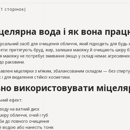
(1 сторінок)
целярна вода і як вона прац
рсальний засіб для очищення обличчя, який підходить для будь-яко
ніти: притягують бруд, жир, залишки макіяжу й очищають шкіру бе
я макіяжу не потребує змивання (якщо у складі немає агресивних 
до раковини.
авлені міцелярки з м’яким, збалансованим складом — без спирту,
і для видалення стійкої косметики.
но використовувати міцеля
ний ефект:
воду на ватний диск
кіру обличчя, очей і губ
еби до повного очищення
 водою або нанесіть тонік