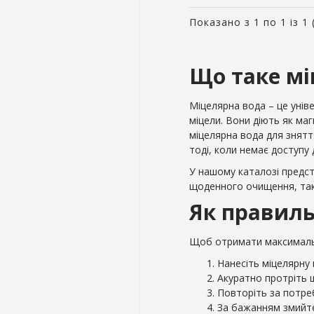
Показано з 1 по 1 із 1 
Що таке мі
Міцелярна вода – це уніве
міцели. Вони діють як маг
міцелярна вода для знятт
тоді, коли немає доступу 
У нашому каталозі предст
щоденного очищення, так 
Як правиль
Щоб отримати максималь
Нанесіть міцелярну 
Акуратно протріть ш
Повторіть за потр
За бажанням змийте