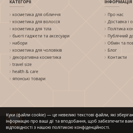
КАТЕГОРІЇ
ІНФОРМАЦІЯ
косметика для обличчя
Про нас
косметика для волосся
Доставка і 
косметика для тіла
Політика ко
бьюті гаджети та аксесуари
Публічний д
набори
Обмін та по
косметика для чоловіків
Блог
декоративна косметика
Контакти
travel size
health & care
японські товари
Куки (файли cookie) — це невеликі текстові файли, які збері
інформацію про ваші дії та вподобання, щоб забезпечити вам
Copyright © 2026, Усі права захищено
відповідності з нашою політикою конфіденційності.