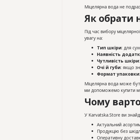
Міцелярна вода не подраз
Як обрати 
Під час вибору міцелярної
увагу на:
Тип шкіри
: для су
Наявність додатк
Чутливість шкіри
Очі й губи
: якщо з
Формат упаковки
Міцелярна вода може бути
ми допоможемо купити міц
Чому варто
У Karvatska.Store ви знай
Актуальний асортим
Продукцію без шкід
Оперативну доставк