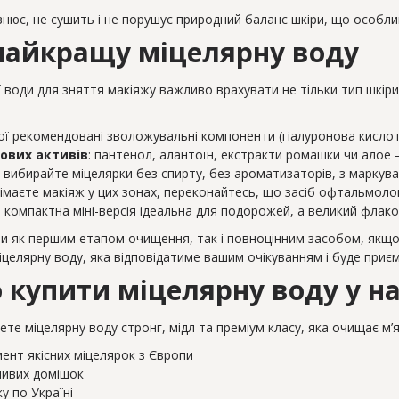
нює, не сушить і не порушує природний баланс шкіри, що особли
найкращу міцелярну воду
 води для зняття макіяжу важливо врахувати не тільки тип шкіри,
хої рекомендовані зволожувальні компоненти (гіалуронова кисло
ових активів
: пантенол, алантоїн, екстракти ромашки чи алое
: вибирайте міцелярки без спирту, без ароматизаторів, з маркува
німаєте макіяж у цих зонах, переконайтесь, що засіб офтальмол
: компактна міні-версія ідеальна для подорожей, а великий фл
 як першим етапом очищення, так і повноцінним засобом, якщо н
елярну воду, яка відповідатиме вашим очікуванням і буде приєм
 купити міцелярну воду у н
дете міцелярну воду стронг, мідл та преміум класу, яка очищає м
ент якісних міцелярок з Європи
ливих домішок
у по Україні