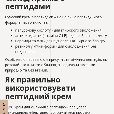
пептидами
Сучасний крем з пептидами – це не лише пептиди, його
формула часто включає:
гіалуронову кислоту - для глибокого зволоження
антиоксиданти (вітаміни C і E) - для сяйва та захисту
цераміди та олії - для відновлення шкірного бар'єру
ретинол у м’якій формі - для омолодження без
подразнень
Особливою перевагою є присутність мімічних пептидів, які
розслабляють м’язи обличчя, згладжуючи зморшки
природно та без ін'єкцій.
Як правильно
використовувати
пептидний крем
Фільтр
Щоб крем для обличчя з пептидами працював
максимально ефективно, дотримуйтесь простих