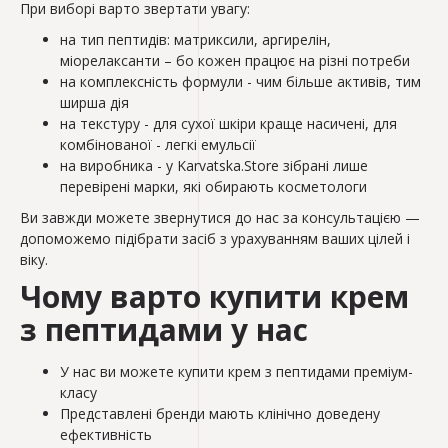
При виборі варто звертати увагу:
на тип пептидів: матриксили, аргирелін,
міорелаксанти – бо кожен працює на різні потреби
на комплексність формули - чим більше активів, тим
ширша дія
на текстуру - для сухої шкіри краще насичені, для
комбінованої - легкі емульсії
на виробника - у Karvatska.Store зібрані лише
перевірені марки, які обирають косметологи
Ви завжди можете звернутися до нас за консультацією —
допоможемо підібрати засіб з урахуванням ваших цілей і
віку.
Чому варто купити крем
з пептидами у нас
У нас ви можете купити крем з пептидами преміум-
класу
Представлені бренди мають клінічно доведену
ефективність