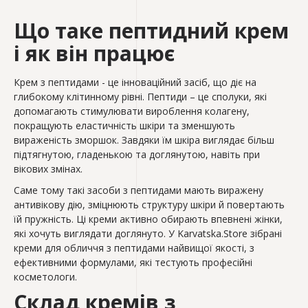
Що таке пептидний крем
і як він працює
Крем з пептидами - це інноваційний засіб, що діє на
глибокому клітинному рівні. Пептиди – це сполуки, які
допомагають стимулювати вироблення колагену,
покращують еластичність шкіри та зменшують
вираженість зморшок. Завдяки їм шкіра виглядає більш
підтягнутою, гладенькою та доглянутою, навіть при
вікових змінах.
Саме тому такі засоби з пептидами мають виражену
антивікову дію, зміцнюють структуру шкіри й повертають
їй пружність. Ці креми активно обирають впевнені жінки,
які хочуть виглядати доглянуто. У Karvatska.Store зібрані
креми для обличчя з пептидами найвищої якості, з
ефективними формулами, які тестують професійні
косметологи.
Склад кремів з