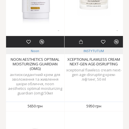
Noon
INSTYTUTUM
NOON AESTHETICS OPTIMAL
XCEPTIONAL FLAWLESS CREAM
MOISTURIZING GUARDIAN
NEXT-GEN AGE-DISRUPTING
(OMG)
xceptional flawless cream next-
антиоксидантний крем для
gen age-disrupting крем-
зволоження та живлення
ліфтинг, 50 ml
шкіри обличчя, noon
aesthetics optimal moisturizing
guardian (omg) 50мл
5650 грн
5950 грн