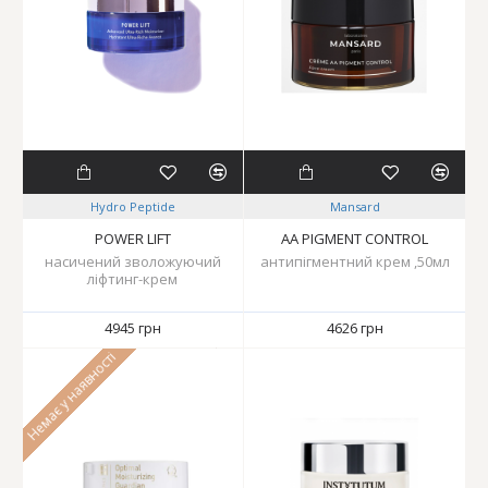
Hydro Peptide
Mansard
POWER LIFT
AA PIGMENT CONTROL
насичений зволожуючий
антипігментний крем ,50мл
ліфтинг-крем
4945 грн
4626 грн
Немає у наявності