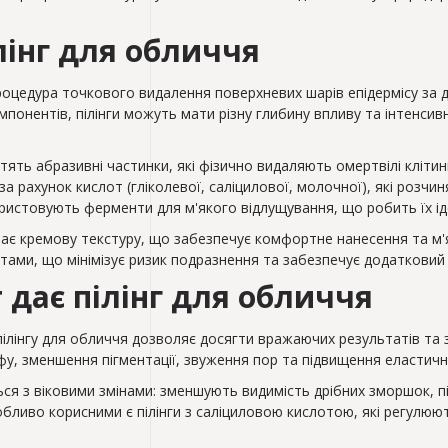
лінг для обличчя
процедура точкового видалення поверхневих шарів епідермісу за
мпонентів, пілінги можуть мати різну глибину впливу та інтенсивні
істять абразивні частинки, які фізично видаляють омертвілі клітин
ь за рахунок кислот (гліколевої, саліцилової, молочної), які розчи
ористовують ферменти для м'якого відлущування, що робить їх ід
має кремову текстуру, що забезпечує комфортне нанесення та м'я
ами, що мінімізує ризик подразнення та забезпечує додатковий 
 дає пілінг для обличчя
ілінгу для обличчя дозволяє досягти вражаючих результатів та
у, зменшення пігментації, звуження пор та підвищення еластично
ся з віковими змінами: зменшують видимість дрібних зморшок, 
бливо корисними є пілінги з саліциловою кислотою, які регулю