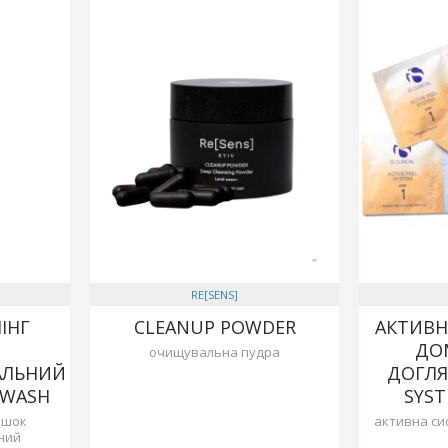
RE[SENS]
ІНГ
CLEANUP POWDER
АКТИВН
ДО
очищувальна пудра
АЛЬНИЙ
ДОГЛЯ
 WASH
SYS
ошок
активна си
ний