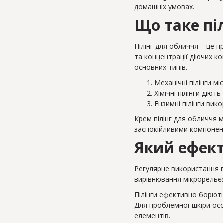
домашніх умовах.
Що таке пі
Пілінг для обличчя – це 
та концентрації діючих ко
основних типів.
Механічні пілінги м
Хімічні пілінги діют
Ензимні пілінги вик
Крем пілінг для обличчя 
заспокійливими компонент
Який ефект
Регулярне використання п
вирівнювання мікрорельєф
Пілінги ефективно борють
Для проблемної шкіри осо
елементів.