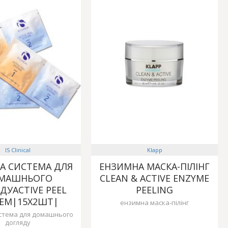
IS Clinical
Klapp
А СИСТЕМА ДЛЯ
ЕНЗИМНА МАСКА-ПІЛІНГ
МАШНЬОГО
CLEAN & ACTIVE ENZYME
ДУACTIVE PEEL
PEELING
TEM|15X2ШТ|
ензимна маска-пілінг
стема для домашнього
догляду