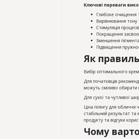
Ключові переваги викор
Глибоке очищення 
Вирівнювання тону 
Стимуляція процесі
Покращення засвоєн
Зменшення пігмента
Підвищення пружнос
Як правиль
Вибір оптимального крему 
Для початківців рекоменду
можуть сміливо обирати п
Для сухої та чутливої шкі
Ціна пілінгу для обличчя 
стабільний результат та 
продукту та відгуки кори
Чому варто