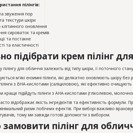
истання пілінгів:
та звуження пор
та текстури шкіри
в клітинного оновлення
ня сироваток та кремів
ції та постакне
ті та еластичності
но підібрати крем пілінг дл
пілінгу для обличчя залежить від типу шкіри, її поточного стану 
ються м'які ензимні пілінги, які делікатно оновлюють шкіру без
ілінги з BHA-кислотами (саліциловою), які ефективно очищують
ри краще підійдуть пілінги з AHA-кислотами (гліколевою, молочною
часто відображає якість інгредієнтів та ефективність формули. П
мінімальний ризик побічних ефектів. При виборі важливо враховув
стувачів, тому ми завжди готові допомогти з вибором.
 замовити пілінг для обличч