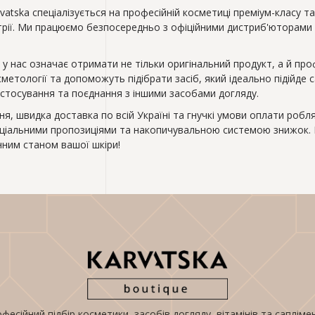
atska спеціалізується на професійній косметиці преміум-класу та
стрії. Ми працюємо безпосередньо з офіційними дистриб'юторами 
 у нас означає отримати не тільки оригінальний продукт, а й про
сметології та допоможуть підібрати засіб, який ідеально підійде
стосування та поєднання з іншими засобами догляду.
я, швидка доставка по всій Україні та гнучкі умови оплати роб
ціальними пропозиціями та накопичувальною системою знижок. Ін
ним станом вашої шкіри!
фесійний підбір косметики, засобів догляду, вітамінів та сапліме