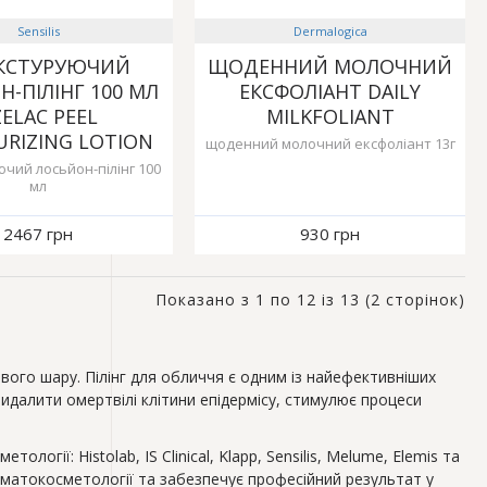
Sensilis
Dermalogica
КСТУРУЮЧИЙ
ЩОДЕННИЙ МОЛОЧНИЙ
-ПІЛІНГ 100 МЛ
ЕКСФОЛІАНТ DAILY
ZELAC PEEL
MILKFOLIANT
URIZING LOTION
щоденний молочний ексфоліант 13г
чий лосьйон-пілінг 100
мл
2467 грн
930 грн
Показано з 1 по 12 із 13 (2 сторінок)
вого шару. Пілінг для обличчя є одним із найефективніших
идалити омертвілі клітини епідермісу, стимулює процеси
огії: Histolab, IS Clinical, Klapp, Sensilis, Melume, Elemis та
рматокосметології та забезпечує професійний результат у