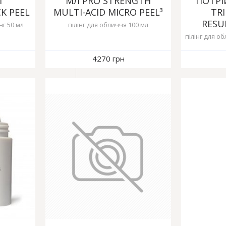
Л
МЛ PRO STRENGTH
ПОТРІ
K PEEL
MULTI-ACID MICRO PEEL³
TRI
RESU
г 50 мл
пілінг для обличчя 100 мл
пілінг для об
4270 грн