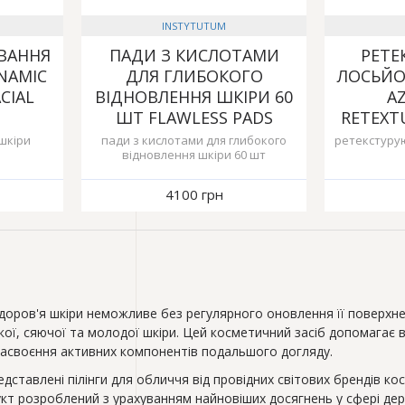
INSTYTUTUM
ВАННЯ
ПАДИ З КИСЛОТАМИ
РЕТЕ
NAMIC
ДЛЯ ГЛИБОКОГО
ЛОСЬЙОН
CIAL
ВІДНОВЛЕННЯ ШКІРИ 60
A
ШТ FLAWLESS PADS
RETEXT
шкіри
пади з кислотами для глибокого
ретекстурую
відновлення шкіри 60 шт
4100 грн
здоров'я шкіри неможливе без регулярного оновлення її поверхне
кої, сяючої та молодої шкіри. Цей косметичний засіб допомагає в
засвоєння активних компонентів подальшого догляду.
тавлені пілінги для обличчя від провідних світових брендів косметол
кт розроблений з урахуванням найновіших досягнень у сфері де