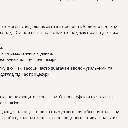
 допомогою спеціальних активних речовин. Залежно від типу
сть дії. Сучасні пілінги для обличчя поділяються на декілька
и.
няють міжклітинні з'єднання.
еальними для чутливої шкіри.
ку дію. Такі засоби часто збагачені зволожувальними та
догляд під час процедури.
 значно покращити стан шкіри. Основні ефекти включають
сті шкіри.
підвищують тонус шкіри та стимулюють вироблення колагену.
ють роботу сальних залоз та попереджають появу запальних