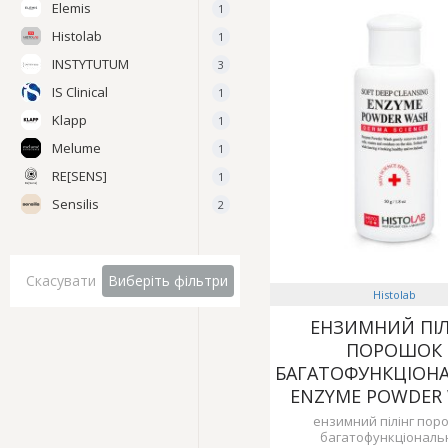
Elemis
1
Histolab
1
INSTYTUTUM
3
IS Clinical
1
Klapp
1
Melume
1
RE[SENS]
1
Sensilis
2
Скасувати
Виберіть фільтри
Histolab
ЕНЗИМНИЙ ПІЛ
ПОРОШОК
БАГАТОФУНКЦІОН
ENZYME POWDER
ензимний пілінг пор
багатофункціональ