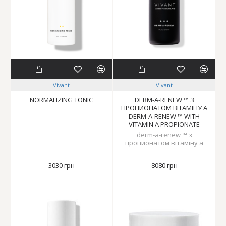
Vivant
Vivant
NORMALIZING TONIC
DERM-A-RENEW ™ З
ПРОПИОНАТОМ ВІТАМІНУ А
DERM-A-RENEW ™ WITH
VITAMIN A PROPIONATE
derm-a-renew ™ з
пропионатом вітаміну а
3030 грн
8080 грн