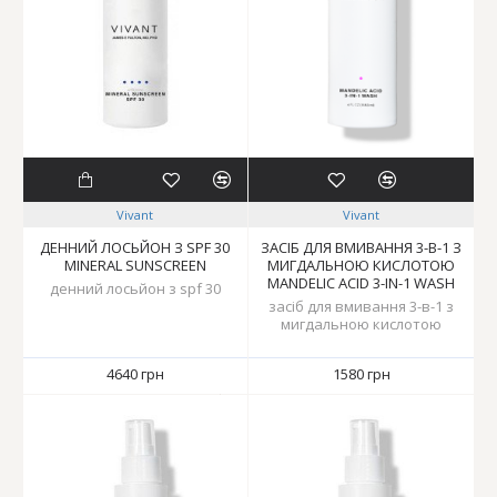
Vivant
Vivant
ДЕННИЙ ЛОСЬЙОН З SPF 30
ЗАСІБ ДЛЯ ВМИВАННЯ 3-В-1 З
MINERAL SUNSCREEN
МИГДАЛЬНОЮ КИСЛОТОЮ
MANDELIC ACID 3-IN-1 WASH
денний лосьйон з spf 30
засіб для вмивання 3-в-1 з
мигдальною кислотою
4640 грн
1580 грн