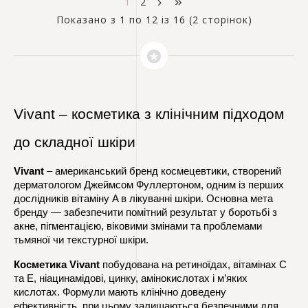
1
2
Показано з 1 по 12 із 16 (2 сторінок)
Vivant – косметика з клінічним підходом 
до складної шкіри
Vivant
 – американський бренд космецевтики, створений 
дерматологом Джеймсом Фуллертоном, одним із перших 
дослідників вітаміну A в лікуванні шкіри. Основна мета 
бренду — забезпечити помітний результат у боротьбі з 
акне, пігментацією, віковими змінами та проблемами 
тьмяної чи текстурної шкіри.
Косметика Vivant
 побудована на ретиноїдах, вітамінах C 
та E, ніацинамідові, цинку, амінокислотах і м’яких 
кислотах. Формули мають клінічно доведену 
ефективність, при цьому залишаються безпечними для 