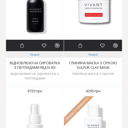
Vivant
Vivant
ВІДНОВЛЮЮЧА СИРОВАТКА
ГЛИНЯНА МАСКА З СІРКОЮ
З ПЕПТИДАМИ REJUV RX
SULFUR СLAY MASK
відновлююча сироватка з
глиняна маска з сіркою
пептидами
9720 грн
4290 грн
Немає у наявності