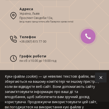
Адреса
Україна, Львів
Проспект Сводоби 13а,
(вхід через гранд готель або Провулок крива липа)
Телефон
+38 (067) 815 77 00
Графік роботи
пн-сб з 10.00 до 19.00 год
Пошта
Куки (файли cookie) — це невеликі текстові файли, які
store@karvatska.com
зберігаються на вашому комп'ютері чи іншому пристрої,
коли ви відвідуєте веб-сайт. Вони допомагають сайту
запам'ятовувати інформацію про ваші дії та
вподобання, щоб забезпечити вам зручний досвід
користувача. Продовжуючи використовувати цей сайт,
Copyright © 2026, Усі права захищено
ви погоджуєтеся на використання кукі файлів у