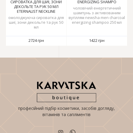
СИРОВАТКА ДЛЯ ШИЇ, ЗОНИ
ENERGIZING SHAMPO
ДЕКОЛЬТЕ ТА РУК 50 МЛ
чоловічий енергетичний
ETERNALIST NECKLINE
шампунь з активованим
омолоджуюча сироватка для
вугіллям newsha men charcoal
шиї, зони декольте та рук 50
energizing shampoo 250 мл
мл
2724 грн
1422 грн
професійний підбір косметики, засобів догляду,
вітамінів та сапліментів