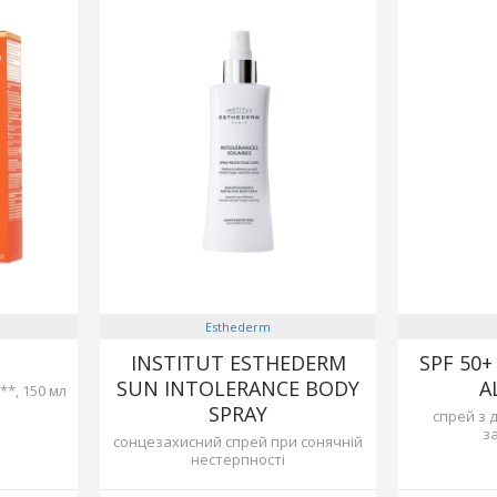
Esthederm
INSTITUT ESTHEDERM
SPF 50
SUN INTOLERANCE BODY
A
**, 150 мл
SPRAY
спрей з 
за
сонцезахисний спрей при сонячній
нестерпності