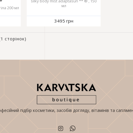
+
silky body mist adaptasun ** ® , 150
мл
іла 200 мл
3495 грн
(1 сторінок)
фесійний підбір косметики, засобів догляду, вітамінів та сапліме