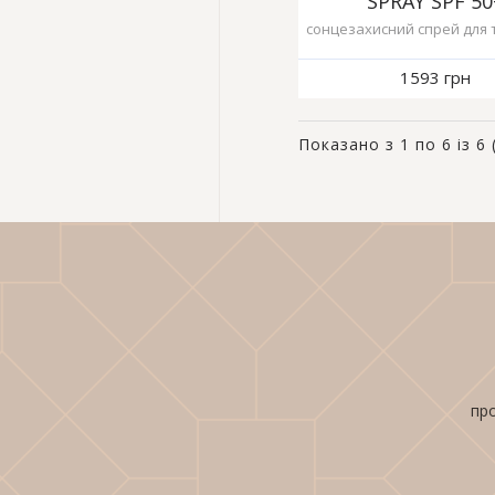
SPRAY SPF 50
сонцезахисний спрей для т
1593 грн
Показано з 1 по 6 із 6 
про