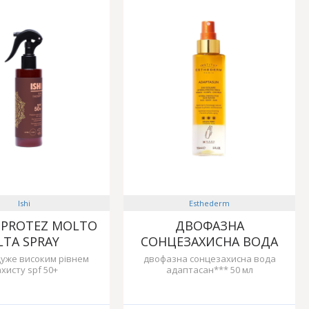
Ishi
Esthederm
+ PROTEZ MOLTO
ДВОФАЗНА
LTA SPRAY
СОНЦЕЗАХИСНА ВОДА
дуже високим рівнем
двофазна сонцезахисна вода
хисту spf 50+
адаптасан*** 50 мл