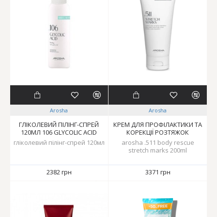
Arosha
Arosha
ГЛІКОЛЕВИЙ ПІЛІНГ-СПРЕЙ
КРЕМ ДЛЯ ПРОФІЛАКТИКИ ТА
120МЛ 106 GLYCOLIC ACID
КОРЕКЦІЇ РОЗТЯЖОК
гліколевий пілінг-спрей 120мл
arosha .511 body rescue
stretch marks 200ml
2382 грн
3371 грн