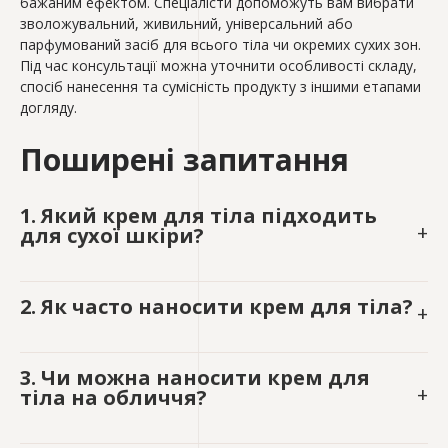
бажаним ефектом. Спеціалісти допоможуть вам вибрати
зволожувальний, живильний, універсальний або
парфумований засіб для всього тіла чи окремих сухих зон.
Під час консультації можна уточнити особливості складу,
спосіб нанесення та сумісність продукту з іншими етапами
догляду.
Поширені запитання
1. Який крем для тіла підходить
+
для сухої шкіри?
Для сухої шкіри обирайте насичений засіб із
2. Як часто наносити крем для тіла?
+
керамідами, скваланом, сечовиною, рослинними
маслами чи оліями. Такі компоненти підтримують
Засіб можна наносити щодня після душу або ванни.
зволоження, пом’якшують шорсткі ділянки та
3. Чи можна наносити крем для
За потреби використовуйте його повторно на
зменшують дискомфорт.
+
тіла на обличчя?
руках, ліктях, колінах та інших ділянках, схильних
до сухості.