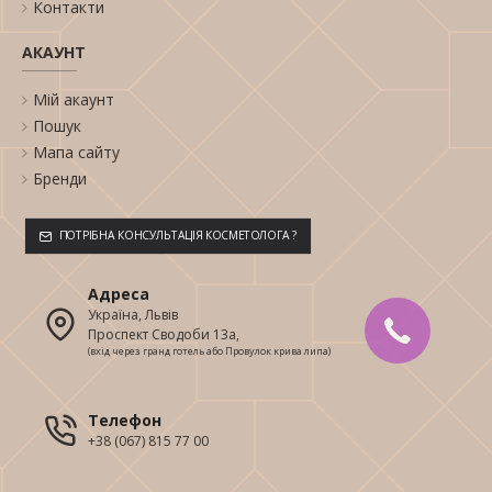
Контакти
АКАУНТ
Мій акаунт
Пошук
Мапа сайту
Бренди
ПОТРІБНА КОНСУЛЬТАЦІЯ КОСМЕТОЛОГА ?
Адреса
Україна, Львів
Проспект Сводоби 13а,
(вхід через гранд готель або Провулок крива липа)
Телефон
+38 (067) 815 77 00