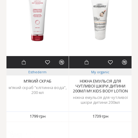
Esthederm
My organic
М’ЯКИЙ СКРАБ
НІЖНА ЕМУЛЬСІЯ ДЛЯ
ЧУТЛИВОЇ ШКІРИ ДИТИНИ
м’який скраб “клітинна вода”,
200МЛ MY.KIDS BODY LOTION
200 мл
ніжна емульсія для чутливої
шкіри дитини 200мл
1799 грн
1739 грн