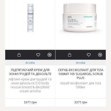
Arosha
Arosha
ПІДТЯГУЮЧИЙ КРЕМ ДЛЯ
СКРАБ-ЕКСФОЛІАНТ ДЛЯ ТІЛА
ЗОНИ ГРУДЕЙ ТА ДЕКОЛЬТЕ
500МЛ 105 SUGARGEL SCRUB
PLUS
ліфтинг-крем для грудей та
зони декольте 513 body
скраб-ексфоліант для тіла
rescue breast & decollete’
500мл
cream arosha
3371 грн
3371 грн