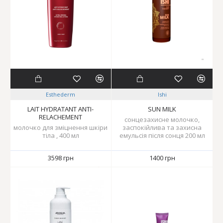
Esthederm
Ishi
LAIT HYDRATANT ANTI-
SUN MILK
RELACHEMENT
сонцезахисне молочко,
молочко для зміцнення шкіри
заспокійлива та захисна
тіла , 400 мл
емульсія після сонця 200 мл
3598 грн
1400 грн