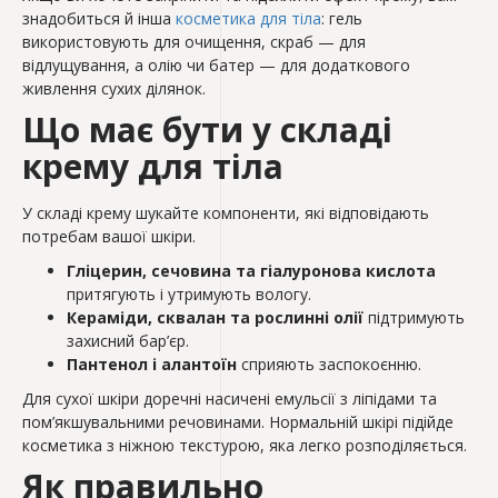
знадобиться й інша
косметика для тіла
: гель
використовують для очищення, скраб — для
відлущування, а олію чи батер — для додаткового
живлення сухих ділянок.
Що має бути у складі
крему для тіла
У складі крему шукайте компоненти, які відповідають
потребам вашої шкіри.
Гліцерин, сечовина та гіалуронова кислота
притягують і утримують вологу.
Кераміди, сквалан та рослинні олії
підтримують
захисний бар’єр.
Пантенол і алантоїн
сприяють заспокоєнню.
Для сухої шкіри доречні насичені емульсії з ліпідами та
пом’якшувальними речовинами. Нормальній шкірі підійде
косметика з ніжною текстурою, яка легко розподіляється.
Як правильно