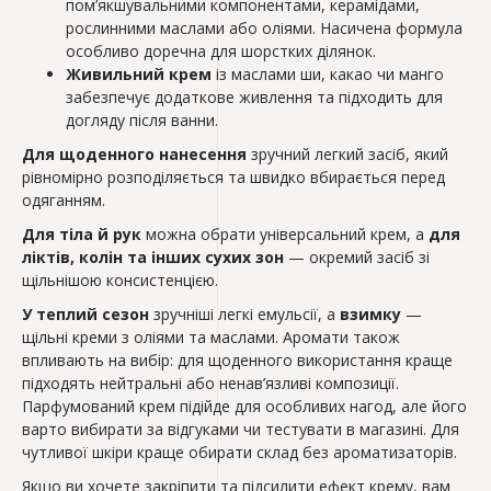
пом’якшувальними компонентами, керамідами,
рослинними маслами або оліями. Насичена формула
особливо доречна для шорстких ділянок.
Живильний крем
із маслами ши, какао чи манго
забезпечує додаткове живлення та підходить для
догляду після ванни.
Для щоденного нанесення
зручний легкий засіб, який
рівномірно розподіляється та швидко вбирається перед
одяганням.
Для тіла й рук
можна обрати універсальний крем, а
для
ліктів, колін та інших сухих зон
— окремий засіб зі
щільнішою консистенцією.
У теплий сезон
зручніші легкі емульсії, а
взимку
—
щільні креми з оліями та маслами. Аромати також
впливають на вибір: для щоденного використання краще
підходять нейтральні або ненав’язливі композиції.
Парфумований крем підійде для особливих нагод, але його
варто вибирати за відгуками чи тестувати в магазині. Для
чутливої шкіри краще обирати склад без ароматизаторів.
Якщо ви хочете закріпити та підсилити ефект крему, вам