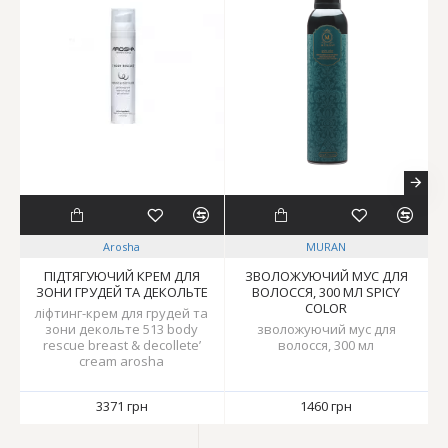
Arosha
MURAN
ПІДТЯГУЮЧИЙ КРЕМ ДЛЯ
ЗВОЛОЖУЮЧИЙ МУС ДЛЯ
ЗОНИ ГРУДЕЙ ТА ДЕКОЛЬТЕ
ВОЛОССЯ, 300 МЛ SPICY
COLOR
ліфтинг-крем для грудей та
зони декольте 513 body
зволожуючий мус для
rescue breast & decollete’
волосся, 300 мл
cream arosha
3371 грн
1460 грн